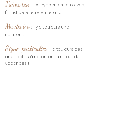
J’aime pas
les hypocrites, les olives,
:
l'injustice et être en retard.
Ma devise
: Il y a toujours une
!
solution
Signe particulier
a toujours des
:
anecdotes à raconter au retour de
vacances !
Je vous dévoile mon expérience et
ma personnalité pour mieux vous
accompagner
dans la
confiance
pour vos
démarches administratives
et aussi
logistiques
pour vous et pour
vos proches..
Prendre rendez-vous